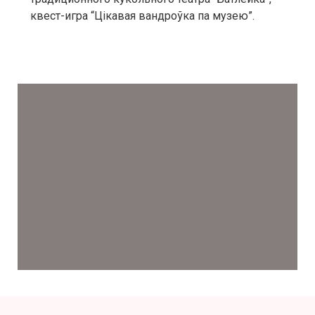
квест-игра “Цікавая вандроўка па музею”.